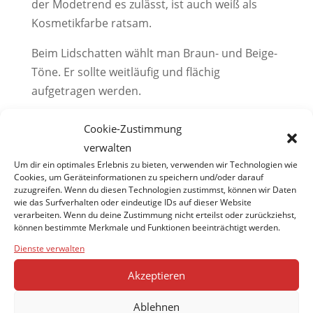
der Modetrend es zulässt, ist auch weiß als
Kosmetikfarbe ratsam.
Beim Lidschatten wählt man Braun- und Beige-
Töne. Er sollte weitläufig und flächig
aufgetragen werden.
Bei der Auswahl des Augen-Make-Ups sollte
Cookie-Zustimmung
man sich professionell beraten lassen und
verwalten
auch immer darauf hinweisen, wenn man ab
Um dir ein optimales Erlebnis zu bieten, verwenden wir Technologien wie
und zu oder regelmäßig eine Brille trägt.
Cookies, um Geräteinformationen zu speichern und/oder darauf
zuzugreifen. Wenn du diesen Technologien zustimmst, können wir Daten
wie das Surfverhalten oder eindeutige IDs auf dieser Website
verarbeiten. Wenn du deine Zustimmung nicht erteilst oder zurückziehst,
können bestimmte Merkmale und Funktionen beeinträchtigt werden.
Dienste verwalten
Akzeptieren
Ablehnen