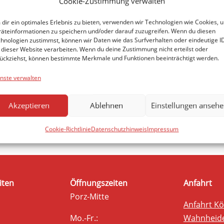
Cookie-Zustimmung verwalten
dir ein optimales Erlebnis zu bieten, verwenden wir Technologien wie Cookies, 
äteinformationen zu speichern und/oder darauf zuzugreifen. Wenn du diesen
hnologien zustimmst, können wir Daten wie das Surfverhalten oder eindeutige I
 dieser Website verarbeiten. Wenn du deine Zustimmung nicht erteilst oder
ückziehst, können bestimmte Merkmale und Funktionen beeinträchtigt werden.
nste verwalten
Akzeptieren
Ablehnen
Einstellungen anseh
Cookie-Richtlinie
Datenschutzhinweis
Impressum
iten
Öffnungszeiten
Anfahrt
Porz-Mitte
Anfahrt Kö
Mo.-Fr.:
Wahnheid