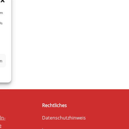
um
Ds
en
Rechtliches
ln-
Datenschutzhinweis
e