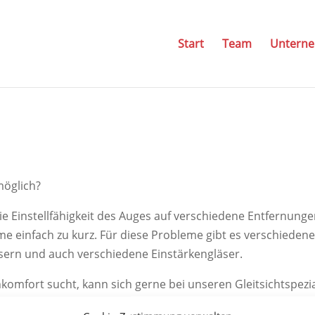
Start
Team
Untern
möglich?
ie Einstellfähigkeit des Auges auf verschiedene Entfernung
e einfach zu kurz. Für diese Probleme gibt es verschieden
Gläsern und auch verschiedene Einstärkengläser.
mfort sucht, kann sich gerne bei unseren Gleitsichtspeziali
 sogar mit einer Brille, möglich ist.