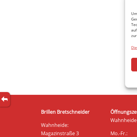
Um 
Ger
Tec
auf
zur
Die
Brillen Bretschneider
Öffnungsze
Wahnheide
Wahnheide:
Magazinstraße 3
Mo.-Fr.: