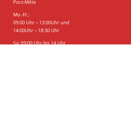
Porz-Mitte
Mo.-Fr.:
09:00 Uhr – 13:00Uhr und
14:00Uhr – 18:30 Uhr
Sa: 09:00 Uhr bis 14 Uhr
Anfahrt
Anfahrt Köln-Wahnheide
Anfahrt Köln-Porz-Mitte
Rechtliches
Datenschutzhinweis
Impressum