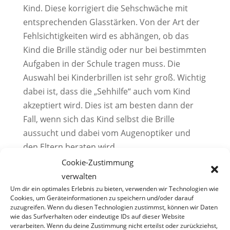
Kind. Diese korrigiert die Sehschwäche mit
entsprechenden Glasstärken. Von der Art der
Fehlsichtigkeiten wird es abhängen, ob das
Kind die Brille ständig oder nur bei bestimmten
Aufgaben in der Schule tragen muss. Die
Auswahl bei Kinderbrillen ist sehr groß. Wichtig
dabei ist, dass die „Sehhilfe“ auch vom Kind
akzeptiert wird. Dies ist am besten dann der
Fall, wenn sich das Kind selbst die Brille
aussucht und dabei vom Augenoptiker und
den Eltern beraten wird.
Cookie-Zustimmung
Eine andere Alternative sind Kontaktlinsen.
verwalten
Kinder im Schulalter können durchaus mit
Um dir ein optimales Erlebnis zu bieten, verwenden wir Technologien wie
Kontaktlinsen umgehen. Wichtig ist die
Cookies, um Geräteinformationen zu speichern und/oder darauf
zuzugreifen. Wenn du diesen Technologien zustimmst, können wir Daten
disziplinierte Pflege. Kontaktlinsen sind dann
wie das Surfverhalten oder eindeutige IDs auf dieser Website
angezeigt, wenn die Brille auch beim Sport
verarbeiten. Wenn du deine Zustimmung nicht erteilst oder zurückziehst,