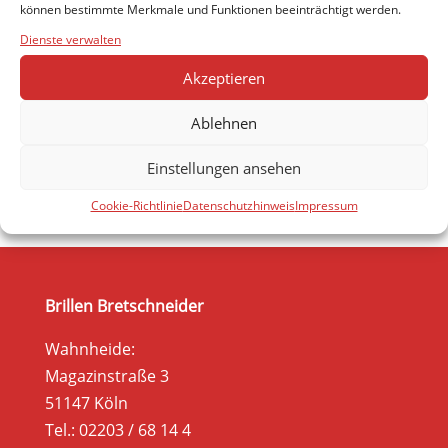
können bestimmte Merkmale und Funktionen beeinträchtigt werden.
getragen werden müsste und/oder wenn das
Dienste verwalten
Kind starke Vorbehalte gegenüber einer Brille
hat.
Akzeptieren
Ablehnen
Einstellungen ansehen
Cookie-Richtlinie
Datenschutzhinweis
Impressum
Brillen Bretschneider
Wahnheide:
Magazinstraße 3
51147 Köln
Tel.: 02203 / 68 14 4