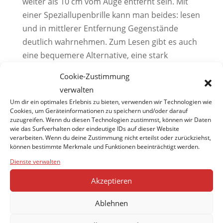
weiter als 10 cm vom Auge entfernt sein. Mit
einer Speziallupenbrille kann man beides: lesen
und in mittlerer Entfernung Gegenstände
deutlich wahrnehmen. Zum Lesen gibt es auch
eine bequemere Alternative, eine stark
vergrößernde Handlupe und ein gut
Cookie-Zustimmung
beleuchtetes Lesepult.
verwalten
Um dir ein optimales Erlebnis zu bieten, verwenden wir Technologien wie
Wenn Lupensysteme mit ihren zu erreichenden
Cookies, um Geräteinformationen zu speichern und/oder darauf
Vergrößerungen nicht mehr genügen, wird der
zuzugreifen. Wenn du diesen Technologien zustimmst, können wir Daten
wie das Surfverhalten oder eindeutige IDs auf dieser Website
Augenarzt mit seinem Patienten weitere
verarbeiten. Wenn du deine Zustimmung nicht erteilst oder zurückziehst,
Möglichkeiten erörtern. Mit einem
können bestimmte Merkmale und Funktionen beeinträchtigt werden.
Kamerasystem in Verbindung mit dem
Dienste verwalten
Fernseher oder dem Bildschirm eines PCs
Akzeptieren
lassen sich wesentlich stärkere
Vergrößerungen der Schrift erreichen. Eine
Ablehnen
weitere Möglichkeit für einen sehbehinderten