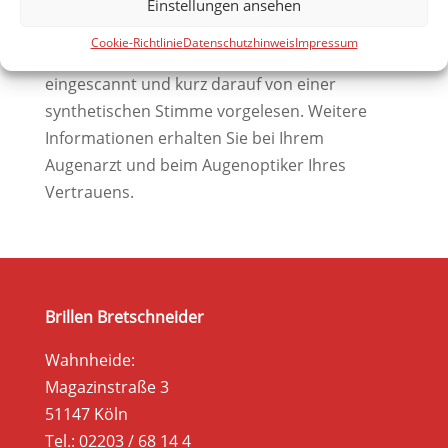
Menschen, ohne die Hilfe anderer z.B. seine
Einstellungen ansehen
Tageszeitung zu lesen, bieten spezielle
Cookie-Richtlinie
Datenschutzhinweis
Impressum
Vorlesesysteme. Das Schriftstück wird
eingescannt und kurz darauf von einer
synthetischen Stimme vorgelesen. Weitere
Informationen erhalten Sie bei Ihrem
Augenarzt und beim Augenoptiker Ihres
Vertrauens.
Brillen Bretschneider
Wahnheide:
Magazinstraße 3
51147 Köln
Tel.: 02203 / 68 14 4