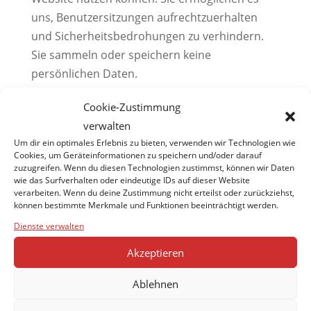
uns, Benutzersitzungen aufrechtzuerhalten
und Sicherheitsbedrohungen zu verhindern.
Sie sammeln oder speichern keine
persönlichen Daten.
Die untenstehende Liste zeigt die auf dieser
Cookie-Zustimmung
Website verwendeten Cookies an.
verwalten
Um dir ein optimales Erlebnis zu bieten, verwenden wir Technologien wie
Cookies, um Geräteinformationen zu speichern und/oder darauf
zuzugreifen. Wenn du diesen Technologien zustimmst, können wir Daten
Cookie
Beschreibung
wie das Surfverhalten oder eindeutige IDs auf dieser Website
verarbeiten. Wenn du deine Zustimmung nicht erteilst oder zurückziehst,
können bestimmte Merkmale und Funktionen beeinträchtigt werden.
Das Cookie wird von
Dienste verwalten
CookieYes gesetzt, um die
Einwilligungseinstellungen
Akzeptieren
cookieyes-
des Nutzers zu speichern,
consent
damit die Website den
Ablehnen
Nutzer bei seinem