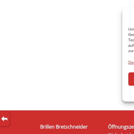
Um 
Ger
Tec
auf
zur
Die
Brillen Bretschneider
Öffnungsze