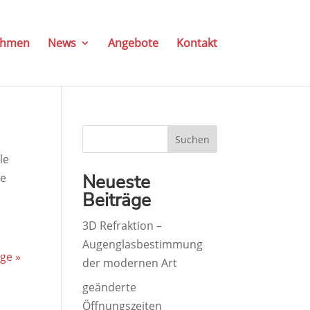
ehmen
News
Angebote
Kontakt
Suchen
le
re
Neueste
Beiträge
3D Refraktion –
Augenglasbestimmung
ge »
der modernen Art
geänderte
Öffnungszeiten